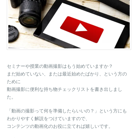
利
な
持
ち
物
チ
ェ
ッ
ク
リ
セミナーや授業の動画撮影はもう始めていますか？
ス
ト
まだ始めていない、または最近始めたばかり、という方の
は
ために
動画撮影に便利な持ち物チェックリストを書き出しまし
た。
「動画の撮影って何を準備したらいいの？」という方にも
わかりやすく解説をつけていますので、
コンテンツの動画化のお役に立てれば嬉しいです。