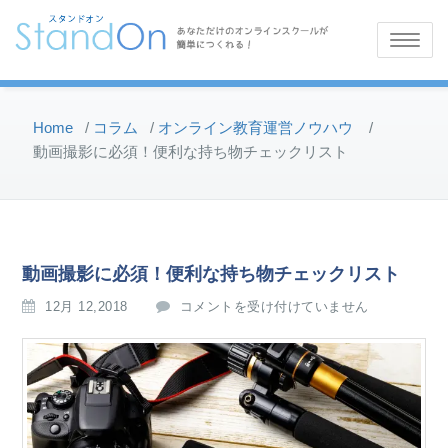
Toggle
navigatio
Home
/
コラム
/
オンライン教育運営ノウハウ
/
動画撮影に必須！便利な持ち物チェックリスト
動画撮影に必須！便利な持ち物チェックリスト
動
12月 12,2018
コメントを受け付けていません
画
撮
影
に
必
須！
便