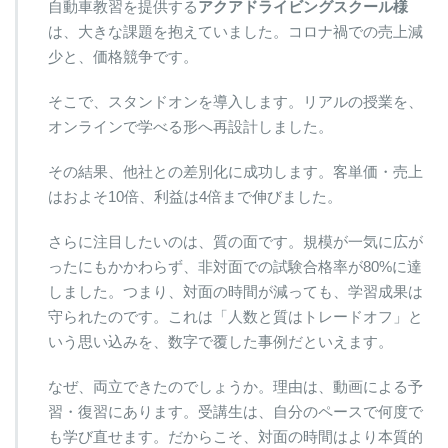
自動車教習を提供する
アクアドライビングスクール様
は、大きな課題を抱えていました。コロナ禍での売上減
少と、価格競争です。
そこで、スタンドオンを導入します。リアルの授業を、
オンラインで学べる形へ再設計しました。
その結果、他社との差別化に成功します。客単価・売上
はおよそ10倍、利益は4倍まで伸びました。
さらに注目したいのは、質の面です。規模が一気に広が
ったにもかかわらず、非対面での試験合格率が80%に達
しました。つまり、対面の時間が減っても、学習成果は
守られたのです。これは「人数と質はトレードオフ」と
いう思い込みを、数字で覆した事例だといえます。
なぜ、両立できたのでしょうか。理由は、動画による予
習・復習にあります。受講生は、自分のペースで何度で
も学び直せます。だからこそ、対面の時間はより本質的