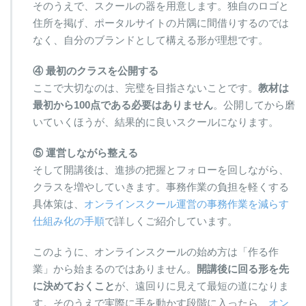
そのうえで、スクールの器を用意します。独自のロゴと
住所を掲げ、ポータルサイトの片隅に間借りするのでは
なく、自分のブランドとして構える形が理想です。
④ 最初のクラスを公開する
ここで大切なのは、完璧を目指さないことです。
教材は
最初から100点である必要はありません
。公開してから磨
いていくほうが、結果的に良いスクールになります。
⑤ 運営しながら整える
そして開講後は、進捗の把握とフォローを回しながら、
クラスを増やしていきます。事務作業の負担を軽くする
具体策は、
オンラインスクール運営の事務作業を減らす
仕組み化の手順
で詳しくご紹介しています。
このように、オンラインスクールの始め方は「作る作
業」から始まるのではありません。
開講後に回る形を先
に決めておくこと
が、遠回りに見えて最短の道になりま
す。そのうえで実際に手を動かす段階に入ったら、
オン