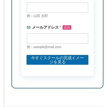
前
メ
ー
ル
例：山田 太郎
ア
ド
メールアドレス
*
レ
ス
お
名
例：sample@mail.com
前
今すぐスクールの完成イメー
ジを見る