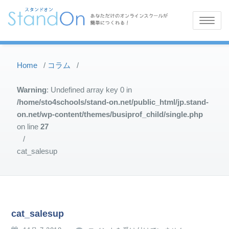
Toggle
navigatio
Home
/
コラム
/
Warning
: Undefined array key 0 in
/home/sto4schools/stand-on.net/public_html/jp.stand-
on.net/wp-content/themes/busiprof_child/single.php
on line
27
/
cat_salesup
cat_salesup