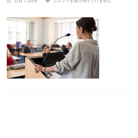
c
11月 7,2018
コメントを受け付けていません
a
t
_
s
a
l
e
s
u
p
は